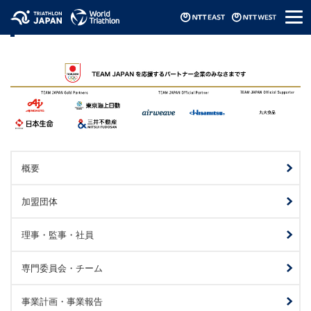
メ
TEAM JAPAN パートナー
ニ
ュ
ー
概要
加盟団体
理事・監事・社員
専門委員会・チーム
事業計画・事業報告